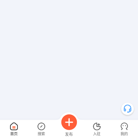
张先生 发布 [刨床工 ] 招聘信息
【华亿睿（安吉）机械有限公司】 强势入驻
首页
搜索
入驻
我的
发布