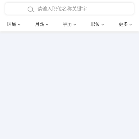
4000-5000元
本科
行政后勤
建筑装潢
确定
区域
月薪
学历
职位
更多
5000-8000元
硕士
销售岗位
教师
8000-12000元
博士
文员
护士
12000-20000元
财务会计
传单派发
其他
超市零售
促销导购
网络IT
保健按摩
快递员
前台接待
收银员
技术员/工程师
水电/机修
部门经理